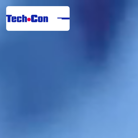
Despre noi
Portofoliu
Servicii
Referințe
Centru de descărcare
Carieră