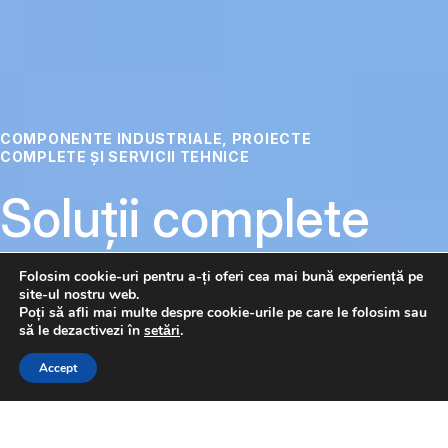
COMPONENTE INDUSTRIALE, PROIECTE
COMPLETE ȘI SERVICII TEHNICE
Soluții complete
pentru
Folosim cookie-uri pentru a-ți oferi cea mai bună experiență pe
site-ul nostru web.
automatizare
Poți să afli mai multe despre cookie-urile pe care le folosim sau
să le dezactivezi în
setări
.
CONTACTAȚI-NE
Accept
Pneumatică