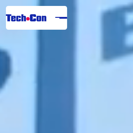
Despre noi
Portofoliu
Servicii
Referințe
Centru de descărcare
Carieră