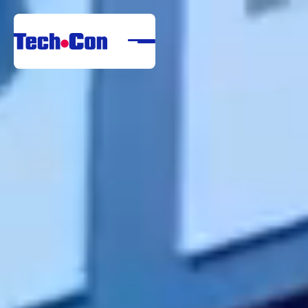
Despre noi
Portofoliu
Servicii
Referințe
Centru de descărcare
Carieră