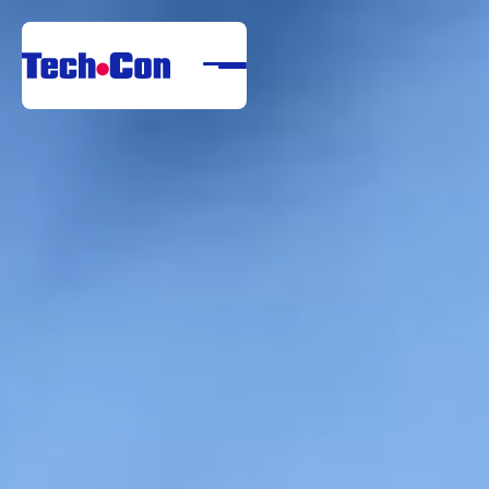
Despre noi
Portofoliu
Servicii
Referințe
Centru de descărcare
Carieră