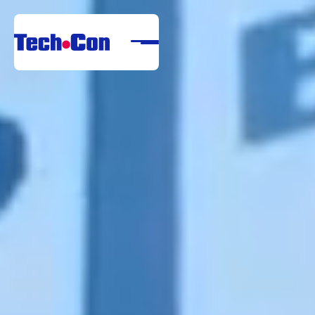
Despre noi
Portofoliu
Servicii
Referințe
Centru de descărcare
Carieră