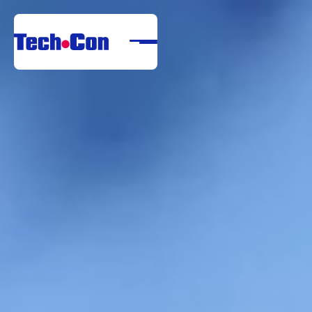
Despre noi
Portofoliu
Servicii
Referințe
Centru de descărcare
Carieră