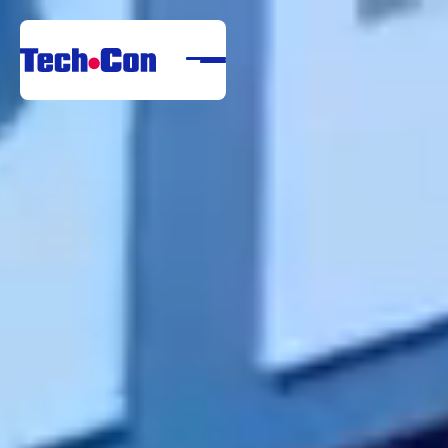
Despre noi
Portofoliu
Servicii
Referințe
Centru de descărcare
Carieră