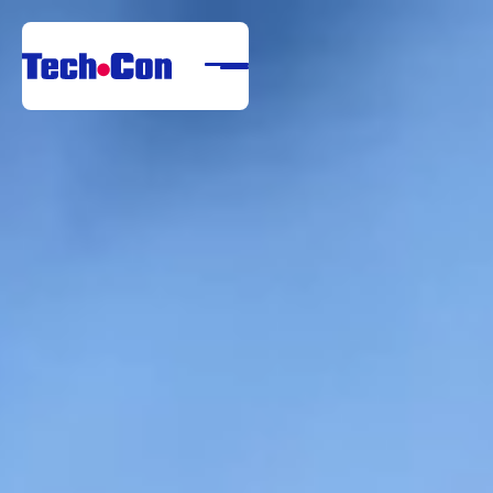
Despre noi
Portofoliu
Servicii
Referințe
Centru de descărcare
Carieră