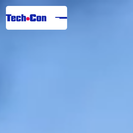
Despre noi
Portofoliu
Servicii
Referințe
Centru de descărcare
Carieră