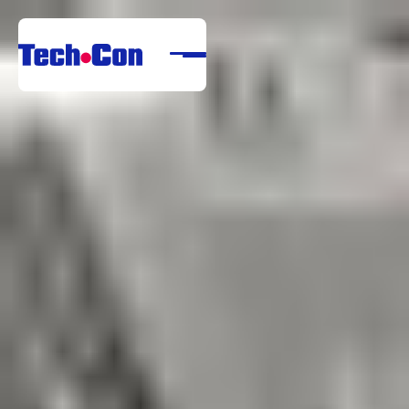
Despre noi
Portofoliu
Servicii
Referințe
Centru de descărcare
Carieră