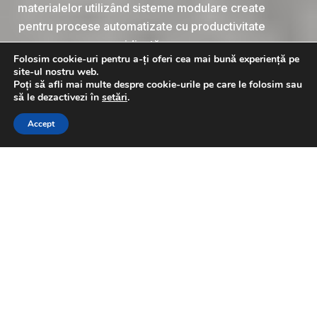
materialelor utilizând sisteme modulare create
pentru procese automatizate cu productivitate
ridicată.
Folosim cookie-uri pentru a-ți oferi cea mai bună experiență pe
EXPLORAȚI GAMA
site-ul nostru web.
Poți să afli mai multe despre cookie-urile pe care le folosim sau
să le dezactivezi în
setări
.
SOLICIȚI O OFERTĂ
CONTACTAȚI-NE
Accept
Conveioare proiectate pentru
optimizarea fluxului logistic
Productivitatea reală a facilității dvs. depinde
de continuitatea fluxului fără întreruperi între
stațiile de procesare, unde conveioarele
trebuie să funcționeze cu fiabilitate maximă. La
Tech-Con, dezvoltăm soluții mecanice
integrate care susțin rentabilitatea operațională
și se adaptează configurației unice a liniilor de